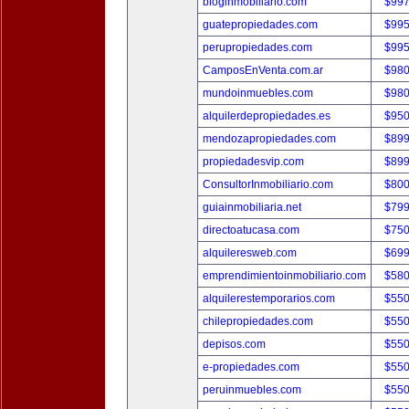
bloginmobiliario.com
$997
guatepropiedades.com
$995
perupropiedades.com
$995
CamposEnVenta.com.ar
$980
mundoinmuebles.com
$980
alquilerdepropiedades.es
$950
mendozapropiedades.com
$899
propiedadesvip.com
$899
ConsultorInmobiliario.com
$800
guiainmobiliaria.net
$799
directoatucasa.com
$750
alquileresweb.com
$699
emprendimientoinmobiliario.com
$580
alquilerestemporarios.com
$550
chilepropiedades.com
$550
depisos.com
$550
e-propiedades.com
$550
peruinmuebles.com
$550