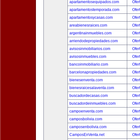
apartamentosequipados.com
Ofer
apartamentostemporada.com
Ofer
apartamentosycasas.com
Ofer
areabienesraices.com
Ofer
argentinainmuebles.com
Ofer
arriendodepropiedades.com
Ofer
avisosinmobiliarios.com
Ofer
avisosinmuebles.com
Ofer
bancoinmobiliario.com
Ofer
barcelonapropiedades.com
Ofer
bienesenventa.com
Ofer
bienesraicesalaventa.com
Ofer
buscadordecasas.com
Ofer
buscadordeinmuebles.com
Ofer
campoenventa.com
Ofer
camposbolivia.com
Ofer
camposenbolivia.com
Ofer
CamposEnVenta.net
Ofer