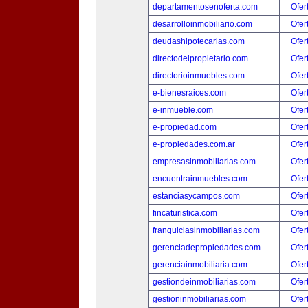
departamentosenoferta.com
Ofer
desarrolloinmobiliario.com
Ofer
deudashipotecarias.com
Ofer
directodelpropietario.com
Ofer
directorioinmuebles.com
Ofer
e-bienesraices.com
Ofer
e-inmueble.com
Ofer
e-propiedad.com
Ofer
e-propiedades.com.ar
Ofer
empresasinmobiliarias.com
Ofer
encuentrainmuebles.com
Ofer
estanciasycampos.com
Ofer
fincaturistica.com
Ofer
franquiciasinmobiliarias.com
Ofer
gerenciadepropiedades.com
Ofer
gerenciainmobiliaria.com
Ofer
gestiondeinmobiliarias.com
Ofer
gestioninmobiliarias.com
Ofer