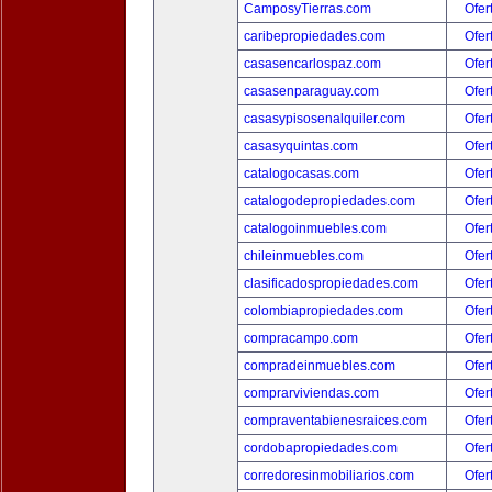
CamposyTierras.com
Ofer
caribepropiedades.com
Ofer
casasencarlospaz.com
Ofer
casasenparaguay.com
Ofer
casasypisosenalquiler.com
Ofer
casasyquintas.com
Ofer
catalogocasas.com
Ofer
catalogodepropiedades.com
Ofer
catalogoinmuebles.com
Ofer
chileinmuebles.com
Ofer
clasificadospropiedades.com
Ofer
colombiapropiedades.com
Ofer
compracampo.com
Ofer
compradeinmuebles.com
Ofer
comprarviviendas.com
Ofer
compraventabienesraices.com
Ofer
cordobapropiedades.com
Ofer
corredoresinmobiliarios.com
Ofer