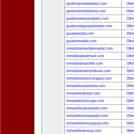
gestionpropiedades.com
Ofer
gestorainmobiliaria.com
Ofer
guatemalainmuebles.com
Ofer
guatemalapropiedades.com
Ofer
guiaderenta.com
Ofer
guiainmueble.com
Ofer
inmobiliariaempresarial.com
Ofer
inmobiliariasbrasil.com
Ofer
inmobiliariaschile.com
Ofer
inmobiliariashonduras.com
Ofer
inmobiliariasnicaragua.com
Ofer
inmueblesalaventa.com
Ofer
inmueblesbrasil.com
Ofer
inmuebleschicago.com
Ofer
inmueblesdealquiler.com
Ofer
inmuebleselsalvador.com
Ofer
inmueblesenuruguay.com
Ofer
inmueblesenusa.com
Ofer