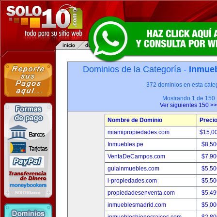
Dominios de la Categoría -
Inmueb
372 dominios en esta categ
Mostrando 1 de 150
Ver siguientes 150 >>
Nombre de Dominio
Preci
miamipropiedades.com
$15,0
Inmuebles.pe
$8,50
VentaDeCampos.com
$7,90
guiainmuebles.com
$5,50
i-propiedades.com
$5,50
propiedadesenventa.com
$5,49
inmueblesmadrid.com
$5,00