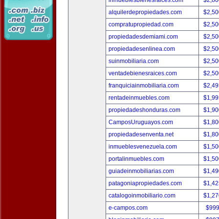
inmueblesbienesraices.com
$2,80
alquilerdepropiedades.com
$2,50
compratupropiedad.com
$2,50
propiedadesdemiami.com
$2,50
propiedadesenlinea.com
$2,50
suinmobiliaria.com
$2,50
ventadebienesraices.com
$2,50
franquiciainmobiliaria.com
$2,49
rentadeinmuebles.com
$1,99
propiedadeshonduras.com
$1,90
CamposUruguayos.com
$1,80
propiedadesenventa.net
$1,80
inmueblesvenezuela.com
$1,50
portalinmuebles.com
$1,50
guiadeinmobiliarias.com
$1,49
patagoniapropiedades.com
$1,42
catalogoinmobiliario.com
$1,27
e-campos.com
$999