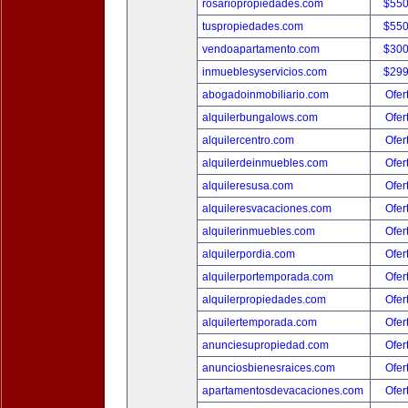
rosariopropiedades.com
$550
tuspropiedades.com
$550
vendoapartamento.com
$300
inmueblesyservicios.com
$299
abogadoinmobiliario.com
Ofer
alquilerbungalows.com
Ofer
alquilercentro.com
Ofer
alquilerdeinmuebles.com
Ofer
alquileresusa.com
Ofer
alquileresvacaciones.com
Ofer
alquilerinmuebles.com
Ofer
alquilerpordia.com
Ofer
alquilerportemporada.com
Ofer
alquilerpropiedades.com
Ofer
alquilertemporada.com
Ofer
anunciesupropiedad.com
Ofer
anunciosbienesraices.com
Ofer
apartamentosdevacaciones.com
Ofer