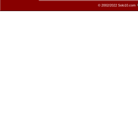
© 2002/2022 Solo10.com