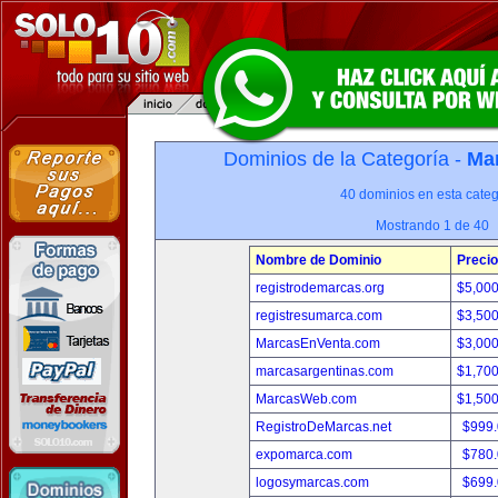
Dominios de la Categoría -
Mar
40 dominios en esta categ
Mostrando 1 de 40
Nombre de Dominio
Precio
registrodemarcas.org
$5,00
registresumarca.com
$3,50
MarcasEnVenta.com
$3,00
marcasargentinas.com
$1,70
MarcasWeb.com
$1,50
RegistroDeMarcas.net
$999
expomarca.com
$780
logosymarcas.com
$699