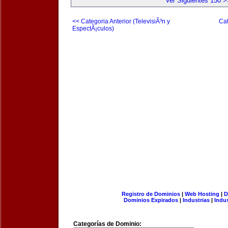
Ver Siguientes 150 >
<< Categoria Anterior (TelevisiÃ³n y
Cat
EspectÃ¡culos)
Registro de Dominios
|
Web Hosting
|
D
Dominios Expirados
|
Industrias
|
Indu
Categorías de Dominio: