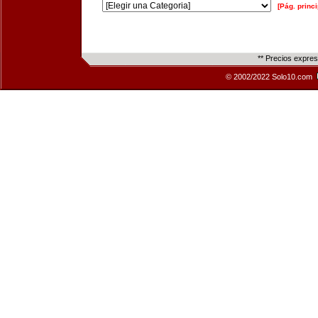
[Pág. princi
** Precios expre
© 2002/2022 Solo10.com