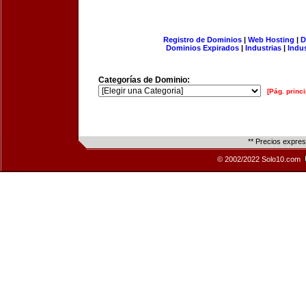
Registro de Dominios
|
Web Hosting
|
D
Dominios Expirados
|
Industrias
|
Indu
Categorías de Dominio:
[Pág. princi
** Precios expre
© 2002/2022 Solo10.com