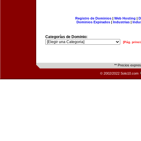
Registro de Dominios
|
Web Hosting
|
D
Dominios Expirados
|
Industrias
|
Indu
Categorías de Dominio:
[Pág. princi
** Precios expre
© 2002/2022 Solo10.com