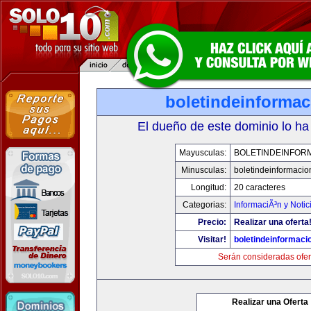
boletindeinforma
El dueño de este dominio lo ha
Mayusculas:
BOLETINDEINFOR
Minusculas:
boletindeinformaci
Longitud:
20 caracteres
Categorias:
InformaciÃ³n y Notic
Precio:
Realizar una oferta
Visitar!
boletindeinformaci
Serán consideradas ofer
Realizar una Oferta