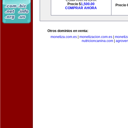
COMPRAR AHORA
Precio $
1,500.00
Precio 
COMPRAR AHORA
Otros dominios en venta:
monetiza.com.es
|
monetizacion.com.es
|
monetiz
nutricioncanina.com
|
agrove