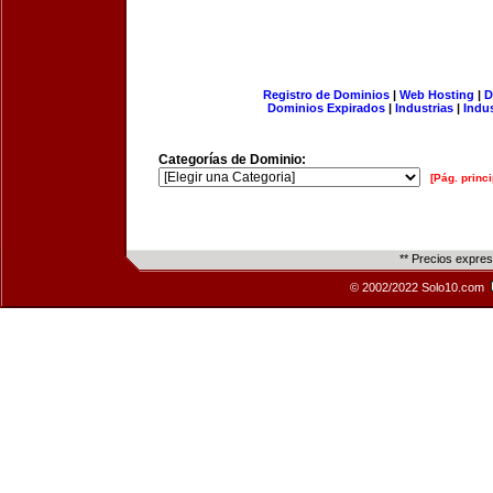
Registro de Dominios
|
Web Hosting
|
D
Dominios Expirados
|
Industrias
|
Indu
Categorías de Dominio:
[Pág. princi
** Precios expre
© 2002/2022 Solo10.com