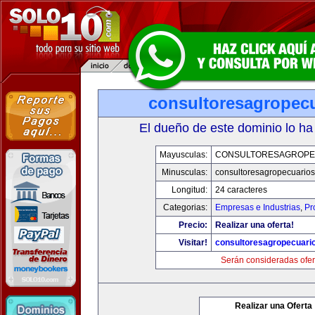
consultoresagropec
El dueño de este dominio lo ha
Mayusculas:
CONSULTORESAGROPE
Minusculas:
consultoresagropecuario
Longitud:
24 caracteres
Categorias:
Empresas e Industrias
,
Pr
Precio:
Realizar una oferta!
Visitar!
consultoresagropecuari
Serán consideradas ofer
Realizar una Oferta