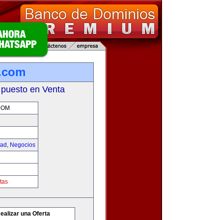
.com
 puesto en Venta
COM
dad
,
Negocios
tas
ealizar una Oferta