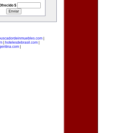
Ofrecido $
buscadordeinmuebles.com
|
om
|
hotelesdebrasil.com
|
gentina.com
|