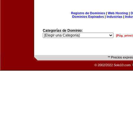
Registro de Dominios
|
Web Hosting
|
D
Dominios Expirados
|
Industrias
|
Indu
Categorías de Dominio:
[Pág. princi
** Precios expre
© 2002/2022 Solo10.com