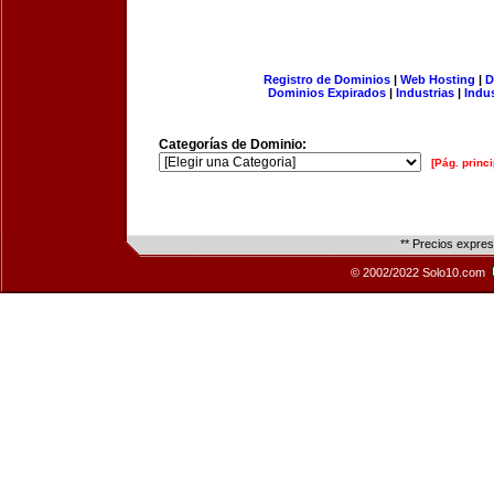
Registro de Dominios
|
Web Hosting
|
D
Dominios Expirados
|
Industrias
|
Indu
Categorías de Dominio:
[Pág. princi
** Precios expre
© 2002/2022 Solo10.com