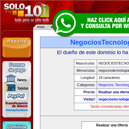
NegociosTecnolo
El dueño de este dominio lo ha
Mayusculas:
NEGOCIOSTECNO
Minusculas:
negociostecnologi
Longitud:
18 caracteres
Categorias:
Negocios
,
Tecnolog
Precio:
Realizar una ofert
Visitar!
negociostecnolog
Serán consideradas ofer
Realizar una Oferta