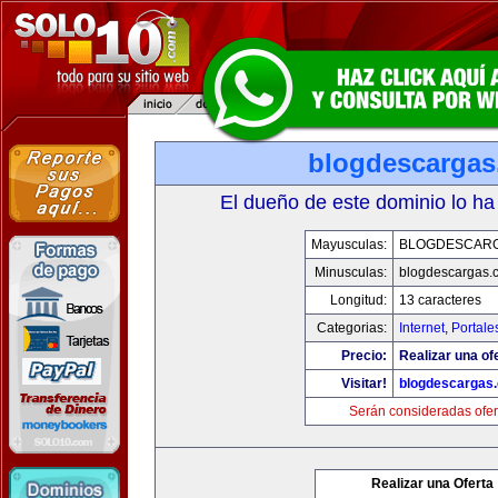
blogdescarga
El dueño de este dominio lo ha
Mayusculas:
BLOGDESCAR
Minusculas:
blogdescargas.
Longitud:
13 caracteres
Categorias:
Internet
,
Portale
Precio:
Realizar una of
Visitar!
blogdescargas
Serán consideradas ofer
Realizar una Oferta