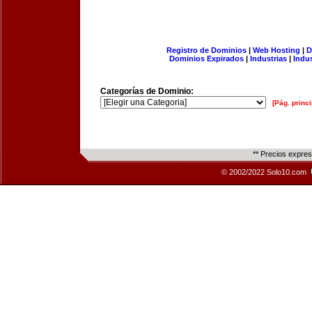
Registro de Dominios
|
Web Hosting
|
D
Dominios Expirados
|
Industrias
|
Indu
Categorías de Dominio:
[Pág. princi
** Precios expre
© 2002/2022 Solo10.com