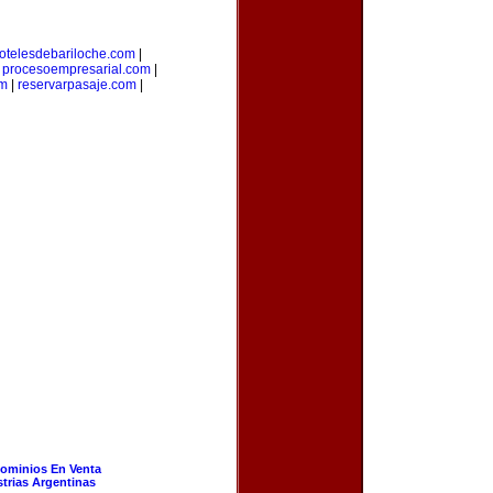
otelesdebariloche.com
|
|
procesoempresarial.com
|
om
|
reservarpasaje.com
|
ominios En Venta
strias Argentinas