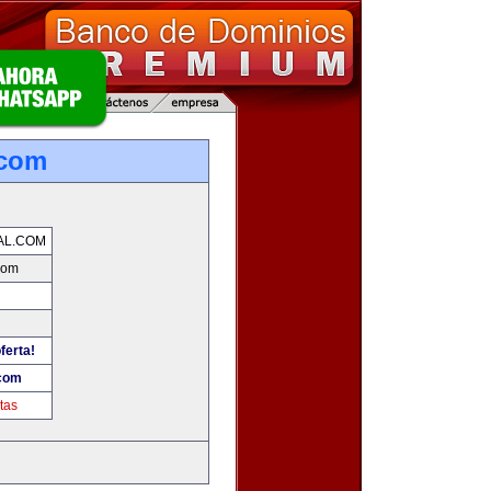
.com
AL.COM
com
ferta!
.com
tas