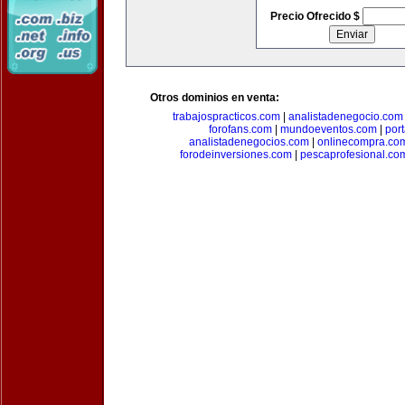
Precio Ofrecido $
Otros dominios en venta:
trabajospracticos.com
|
analistadenegocio.com
forofans.com
|
mundoeventos.com
|
por
analistadenegocios.com
|
onlinecompra.co
forodeinversiones.com
|
pescaprofesional.co