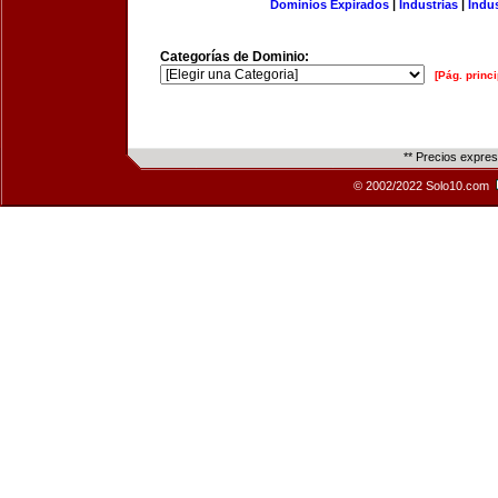
Dominios Expirados
|
Industrias
|
Indu
Categorías de Dominio:
[Pág. princi
** Precios expre
© 2002/2022 Solo10.com