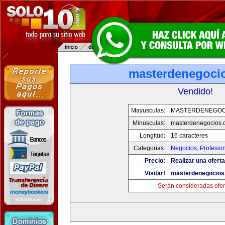
masterdenegoci
Vendido!
Mayusculas:
MASTERDENEGOC
Minusculas:
masterdenegocios.
Longitud:
16 caracteres
Categorias:
Negocios
,
Profesio
Precio:
Realizar una oferta
Visitar!
masterdenegocios
Serán consideradas ofer