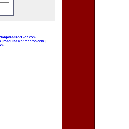
cionparadirectivos.com
|
m
|
maquinascontadoras.com
|
com
|