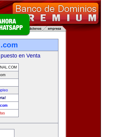
l.com
 puesto en Venta
NAL.COM
com
mpleo
rta!
.com
tas