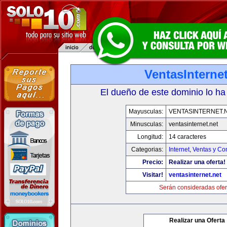
VentasInternet
El dueño de este dominio lo ha
Mayusculas:
VENTASINTERNET.
Minusculas:
ventasinternet.net
Longitud:
14 caracteres
Categorias:
Internet
,
Ventas y Co
Precio:
Realizar una oferta!
Visitar!
ventasinternet.net
Serán consideradas ofer
Realizar una Oferta