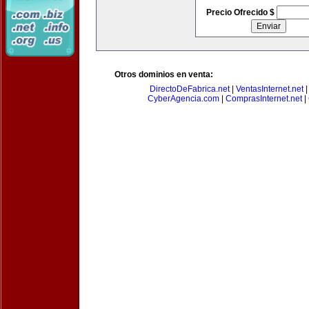
Precio Ofrecido $
Otros dominios en venta:
DirectoDeFabrica.net
|
VentasInternet.net
CyberAgencia.com
|
ComprasInternet.net
|