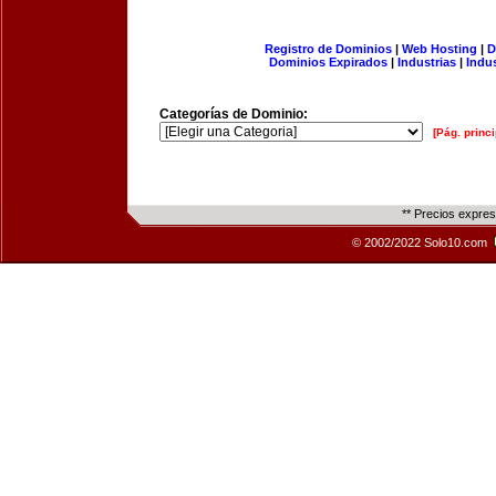
Registro de Dominios
|
Web Hosting
|
D
Dominios Expirados
|
Industrias
|
Indu
Categorías de Dominio:
[Pág. princi
** Precios expre
© 2002/2022 Solo10.com