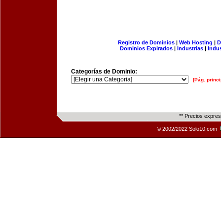
Registro de Dominios
|
Web Hosting
|
D
Dominios Expirados
|
Industrias
|
Indu
Categorías de Dominio:
[Pág. princi
** Precios expre
© 2002/2022 Solo10.com