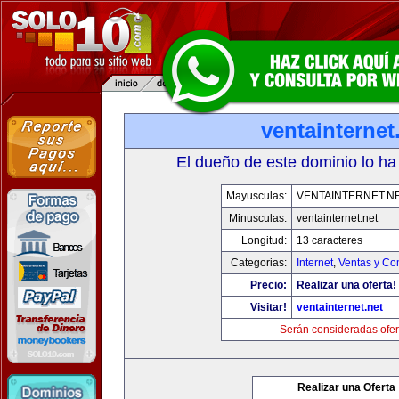
ventainternet
El dueño de este dominio lo ha
Mayusculas:
VENTAINTERNET.N
Minusculas:
ventainternet.net
Longitud:
13 caracteres
Categorias:
Internet
,
Ventas y Co
Precio:
Realizar una oferta!
Visitar!
ventainternet.net
Serán consideradas ofer
Realizar una Oferta