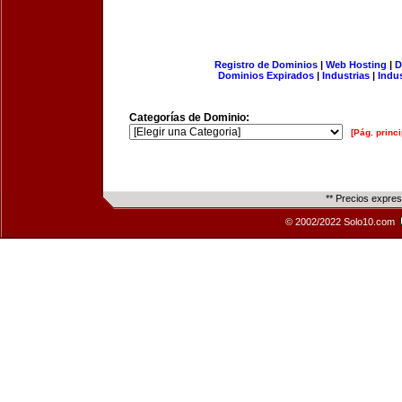
Registro de Dominios
|
Web Hosting
|
D
Dominios Expirados
|
Industrias
|
Indu
Categorías de Dominio:
[Pág. princi
** Precios expre
© 2002/2022 Solo10.com